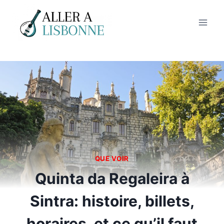
Aller
au
contenu
QUE VOIR
Quinta da Regaleira à
Sintra: histoire, billets,
horaires, et ce qu’il faut