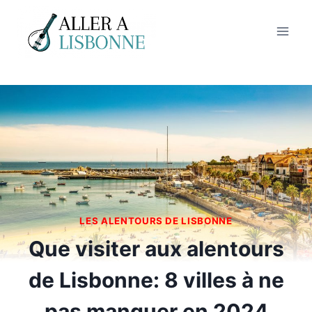
Aller
au
contenu
LES ALENTOURS DE LISBONNE
Que visiter aux alentours
de Lisbonne: 8 villes à ne
pas manquer en 2024