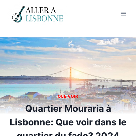
Aller
au
contenu
QUE VOIR
Quartier Mouraria à
Lisbonne: Que voir dans le
quartier du fado? 2024