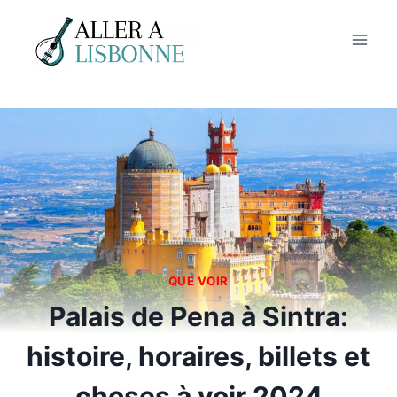
Aller
au
contenu
QUE VOIR
Palais de Pena à Sintra:
histoire, horaires, billets et
choses à voir 2024