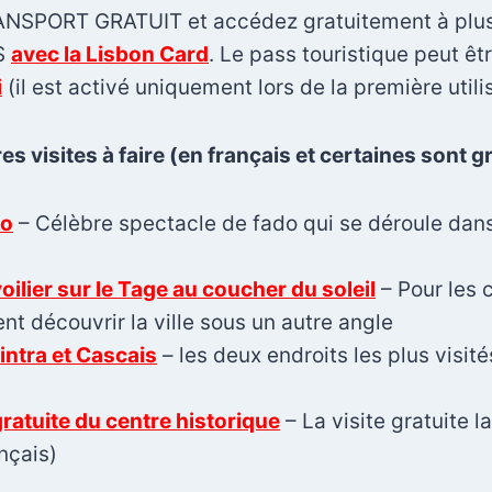
RANSPORT GRATUIT et accédez gratuitement à plu
S
avec la Lisbon Card
. Le pass touristique peut êt
i
(il est activé uniquement lors de la première utili
es visites à faire (en français et certaines sont g
do
– Célèbre spectacle de fado qui se déroule dans
oilier sur le Tage au coucher du soleil
– Pour les 
nt découvrir la ville sous un autre angle
intra et Cascais
– les deux endroits les plus visit
gratuite du centre historique
– La visite gratuite l
ançais)