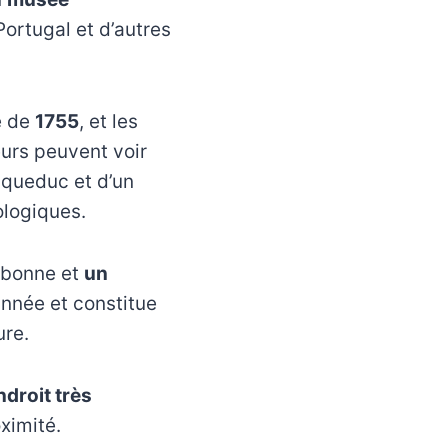
Portugal et d’autres
e de
1755
, et les
eurs peuvent voir
 aqueduc et d’un
ologiques.
sbonne et
un
’année et constitue
ure.
ndroit très
ximité.