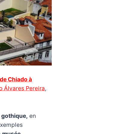
 de Chiado à
 Álvares Pereira
,
 gothique,
en
 exemples
n
musée