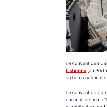
Le couvent deS Ca
Lisbonne,
au Portu
un héros national p
Le couvent de Carm
particulier son clo
d’architecture goth