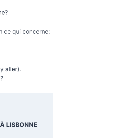
ne?
en ce qui concerne:
 aller).
d?
 À LISBONNE