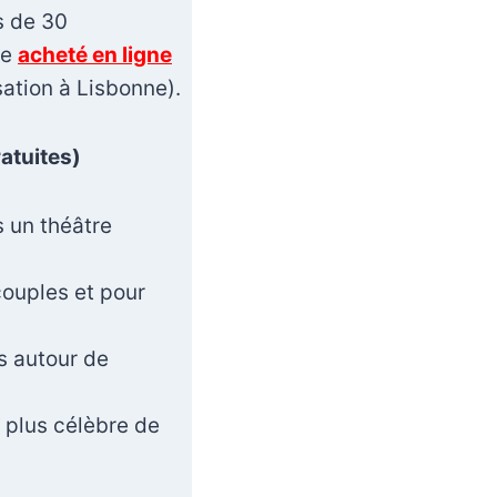
s de 30
re
acheté en ligne
sation à Lisbonne).
ratuites)
 un théâtre
couples et pour
és autour de
a plus célèbre de