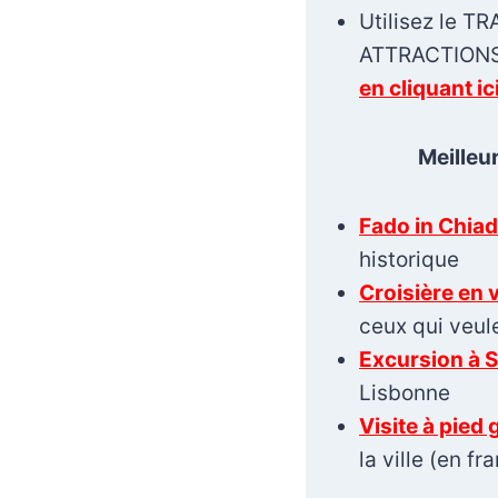
Utilisez le T
ATTRACTION
en cliquant ic
Meilleur
Fado in Chia
historique
Croisière en v
ceux qui veule
Excursion à S
Lisbonne
Visite à pied 
la ville (en fr